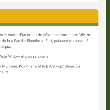
s le cadre d'un projet de sélection entre notre
White
e la « Famille Blanche ». Fort, puissant et réussi ! Si
otique.
White Widow et plus relaxante.
le Myrcène, l'α-Pinène et le β-Caryophyllène. Le
hauts.