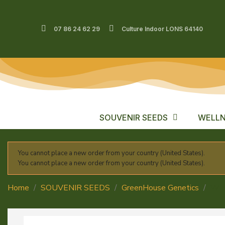
07 86 24 62 29
Culture Indoor LONS 64140
SOUVENIR SEEDS
WELLN
You cannot place a new order from your country (United States).
You cannot place a new order from your country (United States).
Home
SOUVENIR SEEDS
GreenHouse Genetics
WHI