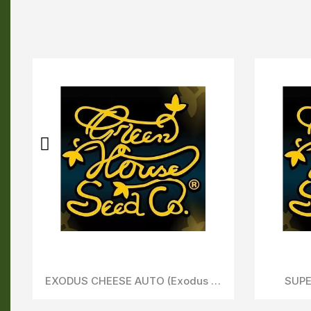
Aperçu Rapide
NORI CAKE (Kush Mint x Wonder Pie)