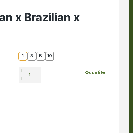
 x Brazilian x
1
3
5
10
Quantité