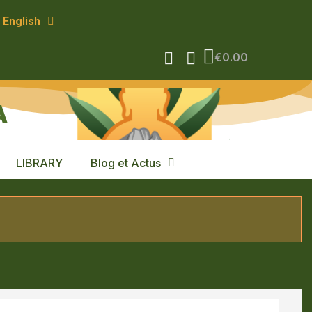
English
€0.00
A
LIBRARY
Blog et Actus