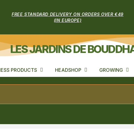
FREE STANDARD DELIVERY ON ORDERS OVER €49
(IN EUROPE)
LES JARDINS DE BOUDDH
ESS PRODUCTS
HEADSHOP
GROWING
TE RHINO (Afghan x Brazilian x South Indian)