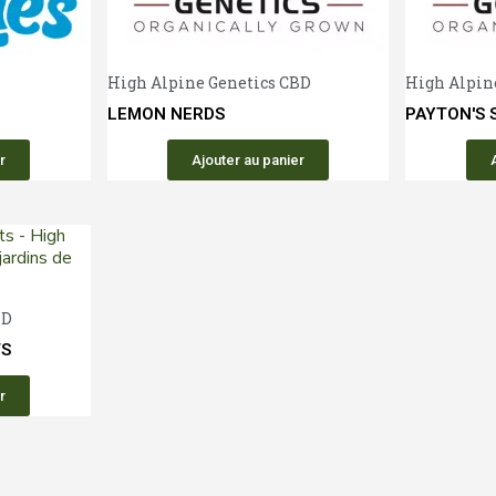
Aperçu rapide
Aperçu rapide
High Alpine Genetics CBD
High Alpin
LEMON NERDS
PAYTON'S 
r
Ajouter au panier
Aperçu rapide
BD
TS
r