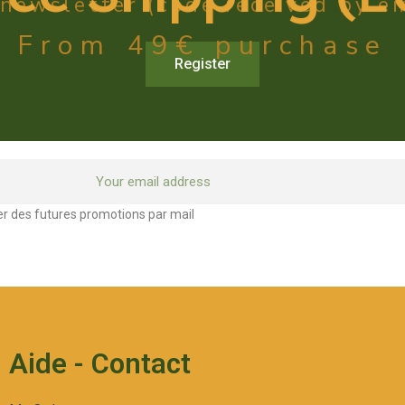
 newsletter (code received by em
From 49€ purchase
Register
ter des futures promotions par mail
Aide - Contact