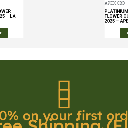
Aperçu rapide
APEX CBD
OWER
PLATINIU
25 – LA
FLOWER O
2025 – AP
r
0% on your first or
ree Shipping (E