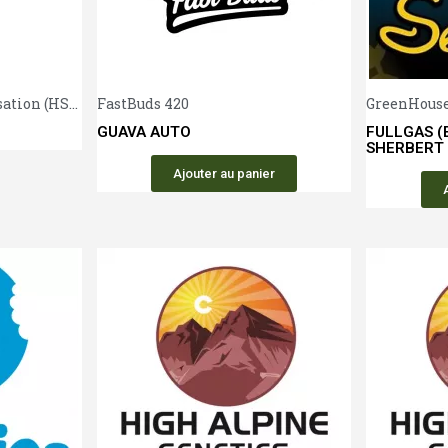
Aperçu rapide
Aperçu rapide
tion (HSO)
FastBuds 420
GreenHouse
GUAVA AUTO
FULLGAS (
SHERBERT
Ajouter au panier