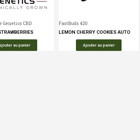
Aperçu rapide
Aperçu 
e Genetics CBD
FastBuds 420
STRAWBERRIES
LEMON CHERRY COOKIES AUTO
Ajouter au panier
Ajouter au panier