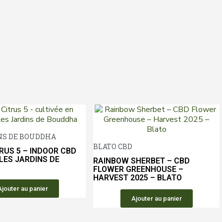
Aperçu rapide
NS DE BOUDDHA
Aperçu 
BLATO CBD
RUS 5 – INDOOR CBD
LES JARDINS DE
RAINBOW SHERBET – CBD
FLOWER GREENHOUSE –
HARVEST 2025 – BLATO
Ajouter au panier
Ajouter au panier