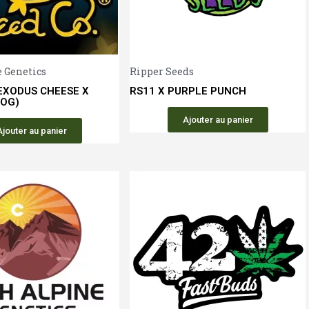
Aperçu rapide
Aperçu 
 Genetics
Ripper Seeds
EXODUS CHEESE X
RS11 X PURPLE PUNCH
 OG)
Ajouter au panier
Ajouter au panier