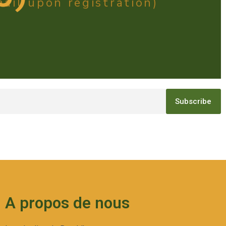
ail upon registration)
Subscribe
A propos de nous