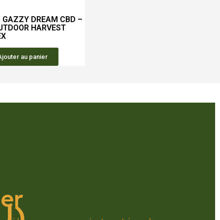
Aperçu rapide
M GAZZY DREAM CBD –
UTDOOR HARVEST
EX
Ajouter au panier
der
U)