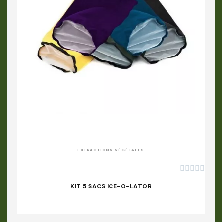
APERÇU RAPIDE
EXTRACTIONS VÉGÉTALES





KIT 5 SACS ICE-O-LATOR