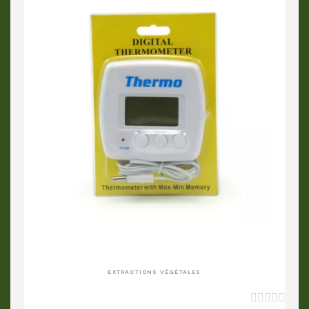
APERÇU RAPIDE
EXTRACTIONS VÉGÉTALES




