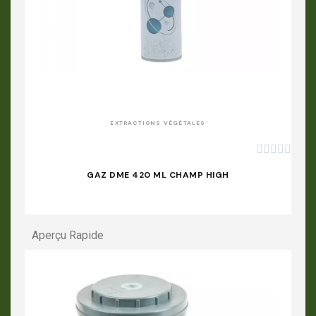
APERÇU RAPIDE
EXTRACTIONS VÉGÉTALES





GAZ DME 420 ML CHAMP HIGH
Aperçu Rapide