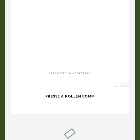
APERÇU RAPIDE
EXTRACTIONS VÉGÉTALES





PRESSE A POLLEN 80MM