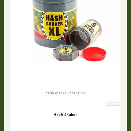
APERÇU RAPIDE
EXTRACTIONS VÉGÉTALES





Hash Shaker