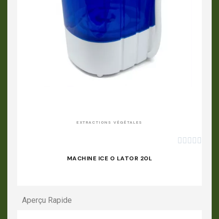
APERÇU RAPIDE
EXTRACTIONS VÉGÉTALES





MACHINE ICE O LATOR 20L
Aperçu Rapide