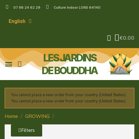
07 86 24 62 29
Culture Indoor LONS 64140
English
€0.00
LES JARDINS
DE BOUDDHA
You cannot place a new order from your country (United States).
You cannot place a new order from your country (United States).
Home
GROWING
Extractions végétales
Filters