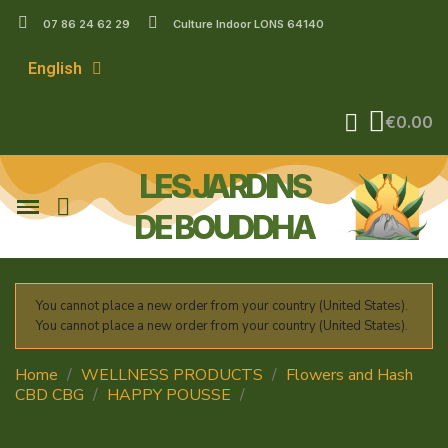
07 86 24 62 29
Culture Indoor LONS 64140
English
€0.00
LES JARDINS
DE BOUDDHA
You cannot place a new order from your country (United States).
You cannot place a new order from your country (United States).
Home
WELLNESS PRODUCTS
Flowers and Hash
CBD CBG
HAPPY POUSSE
Pineapple Haze -
cultivée en indoor - Happy Pousse