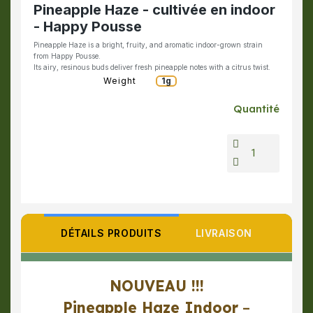
Pineapple Haze - cultivée en indoor
- Happy Pousse
Pineapple Haze is a bright, fruity, and aromatic indoor-grown strain
from Happy Pousse.
Its airy, resinous buds deliver fresh pineapple notes with a citrus twist.
Weight
1g
Quantité
DÉTAILS PRODUITS
LIVRAISON
NOUVEAU !!!
Pineapple Haze Indoor
–