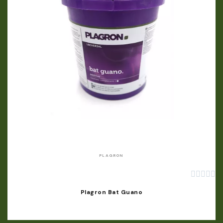
APERÇU RAPIDE
PLAGRON





Plagron Bat Guano