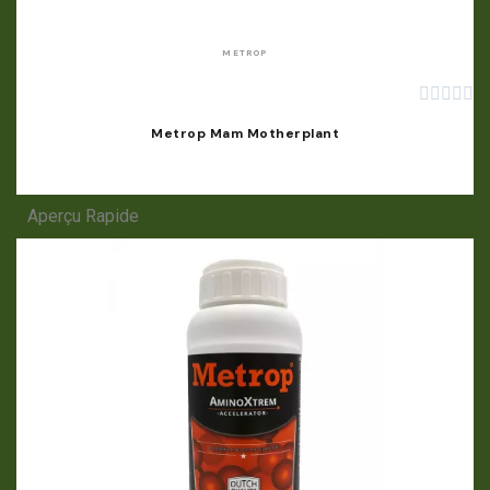
METROP





Metrop Mam Motherplant
Aperçu Rapide