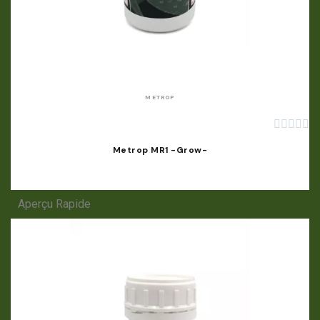
APERÇU RAPIDE
METROP





Metrop MR1 -Grow-
Aperçu Rapide