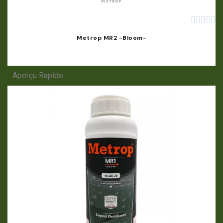
METROP





Metrop MR2 -Bloom-
Aperçu Rapide