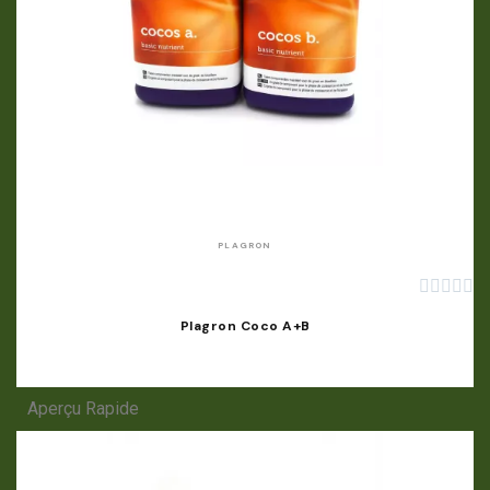
APERÇU RAPIDE
PLAGRON





Plagron Coco A+B
Aperçu Rapide