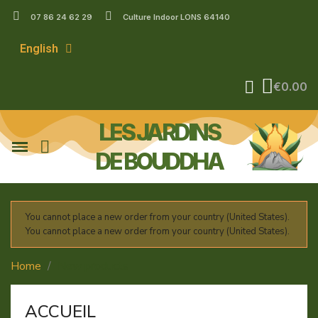
07 86 24 62 29
Culture Indoor LONS 64140
English
€0.00
LES JARDINS
DE BOUDDHA
You cannot place a new order from your country (United States).
You cannot place a new order from your country (United States).
Home
New products
ACCUEIL