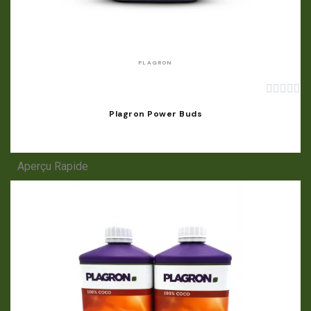
APERÇU RAPIDE
PLAGRON





Plagron Power Buds
Aperçu Rapide