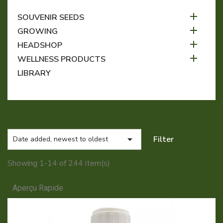

SOUVENIR SEEDS

GROWING

HEADSHOP

WELLNESS PRODUCTS
LIBRARY
NEW PRODUCTS

Filter
Date added, newest to oldest
Showing 1-14 of 244 item(s)
Aperçu Rapide