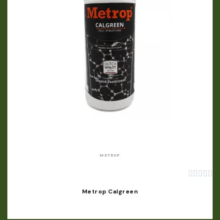
APERÇU RAPIDE
METROP





Metrop Calgreen