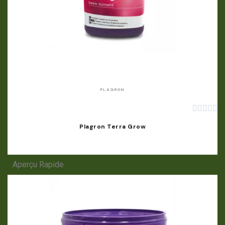
APERÇU RAPIDE
PLAGRON





Plagron Terra Grow
Aperçu Rapide