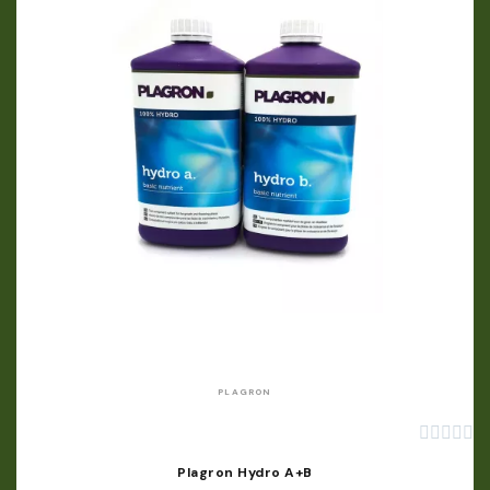
APERÇU RAPIDE
PLAGRON





Plagron Hydro A+B