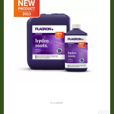
APERÇU RAPIDE
PLAGRON




