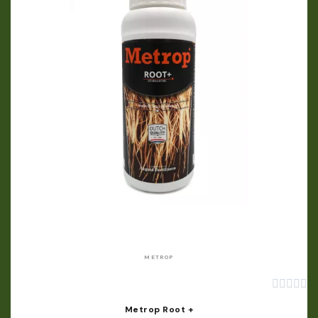
APERÇU RAPIDE
METROP





Metrop Root +