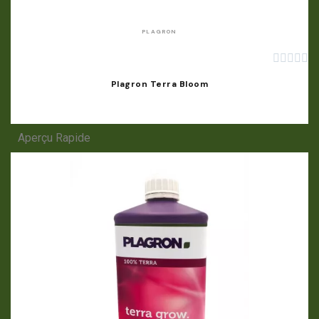
PLAGRON





Plagron Terra Bloom
Aperçu Rapide