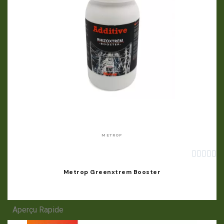
APERÇU RAPIDE
METROP





Metrop Greenxtrem Booster
Aperçu Rapide