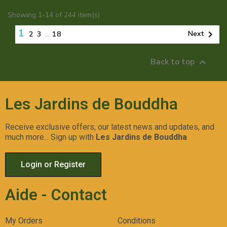
Showing 1-14 of 244 item(s)
1

Next
2
3
…
18
Back to top

Les Jardins de Bouddha
Receive exclusive offers, our latest news and updates, and
much more... Sign up with
Les Jardins de Bouddha
Login or Register
Aide - Contact
My Orders
Conditions