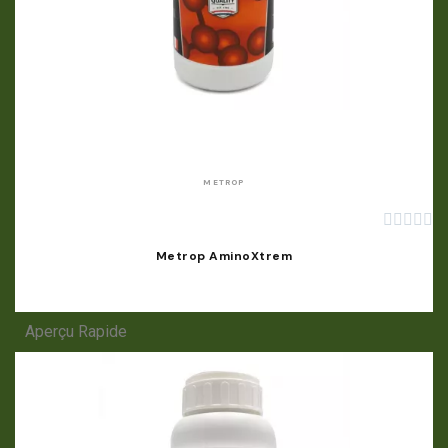
APERÇU RAPIDE
METROP





Metrop AminoXtrem
Aperçu Rapide