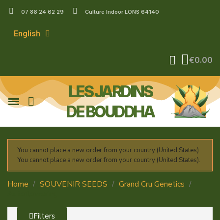
07 86 24 62 29
Culture Indoor LONS 64140
English
€0.00
LES JARDINS
DE BOUDDHA
You cannot place a new order from your country (United States).
You cannot place a new order from your country (United States).
Home
SOUVENIR SEEDS
Grand Cru Genetics
Autoflowering
Filters