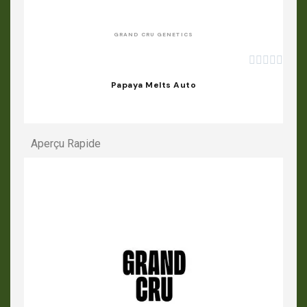
GRAND CRU GENETICS





Papaya Melts Auto
Aperçu Rapide