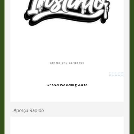
APERÇU RAPIDE
GRAND CRU GENETICS





Grand Wedding Auto
Aperçu Rapide