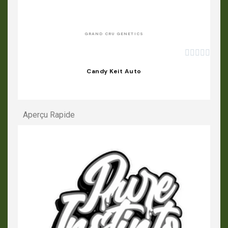
APERÇU RAPIDE
GRAND CRU GENETICS





Candy Keit Auto
Aperçu Rapide