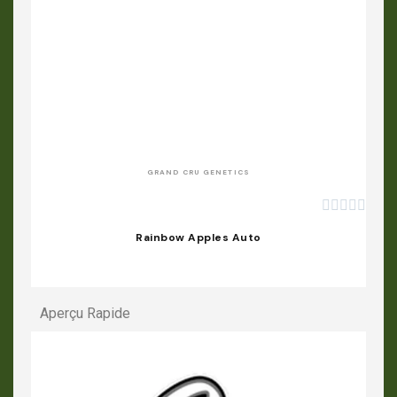
APERÇU RAPIDE
GRAND CRU GENETICS





Rainbow Apples Auto
Aperçu Rapide