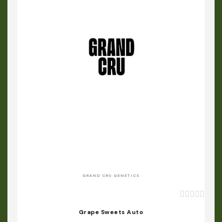
APERÇU RAPIDE
GRAND CRU GENETICS





Grape Sweets Auto