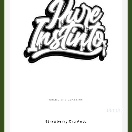
APERÇU RAPIDE
GRAND CRU GENETICS





Strawberry Cru Auto