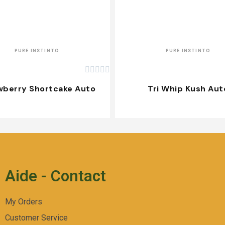
APERÇU RAPIDE
APERÇU RAPIDE
PURE INSTINTO
PURE INSTINTO





wberry Shortcake Auto
Tri Whip Kush Aut
Aide - Contact
My Orders
Customer Service