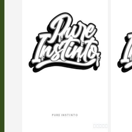
APERÇU RAPIDE
PURE INSTINTO




