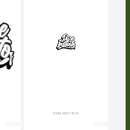
APERÇU RAPIDE
PURE INSTINTO









