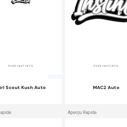
APERÇU RAPIDE
APERÇU RAPIDE
PURE INSTINTO
PURE INSTINTO





irl Scout Kush Auto
MAC2 Auto
Rapide
Aperçu Rapide