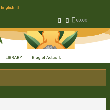
English
€0.00
A
LIBRARY
Blog et Actus