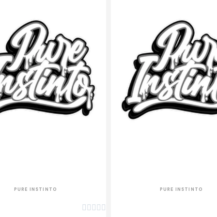
APERÇU RAPIDE
APERÇU RAPIDE
PURE INSTINTO
PURE INSTINTO




