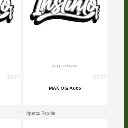
APERÇU RAPIDE
PURE INSTINTO










MAK OG Auto
Aperçu Rapide