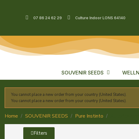
07 86 24 62 29
Culture Indoor LONS 64140
SOUVENIR SEEDS
WELLN
You cannot place a new order from your country (United States).
You cannot place a new order from your country (United States).
Home
SOUVENIR SEEDS
Pure Instinto
Autofloweri
Filters