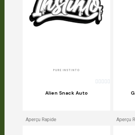
APERÇU RAPIDE
PURE INSTINTO





Alien Snack Auto
G
Aperçu Rapide
Aperçu 