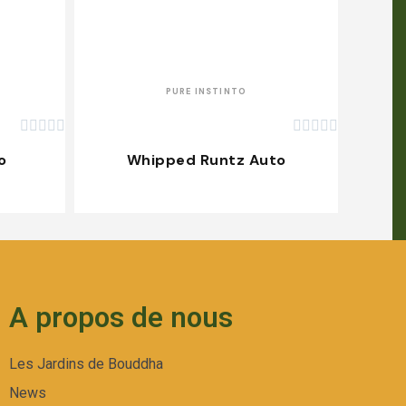
APERÇU RAPIDE
PURE INSTINTO










o
Whipped Runtz Auto
A propos de nous
Les Jardins de Bouddha
News