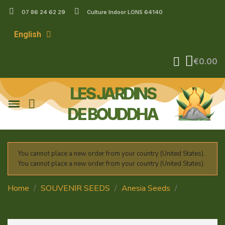
07 86 24 62 29
Culture Indoor LONS 64140
English
€0.00
LES JARDINS
DE BOUDDHA
You cannot place a new order from your country (United States).
You cannot place a new order from your country (United States).
Home
SOUVENIR SEEDS
Anesia Seeds
SOUR
APPLE