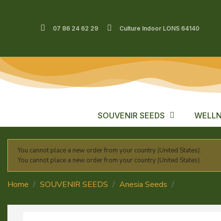
07 86 24 62 29
Culture Indoor LONS 64140
SOUVENIR SEEDS
WELLN
You cannot place a new order from your country (United States).
You cannot place a new order from your country (United States).
Home
SOUVENIR SEEDS
Anesia Seeds
BIG BAZZ