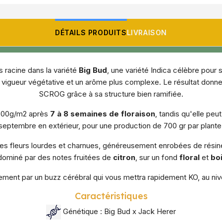
DÉTAILS PRODUITS
LIVRAISON
s racine dans la variété
Big Bud
, une variété Indica célèbre pour 
e vigueur végétative et un arôme plus complexe. Le résultat donne 
SCROG grâce à sa structure bien ramifiée.
à 800g/m2 après
7 à 8 semaines de floraison
, tandis qu'elle pe
septembre en extérieur, pour une production de 700 gr par plante
s fleurs lourdes et charnues, généreusement enrobées de résin
dominé par des notes fruitées de
citron
, sur un fond
floral
et
bo
dement par un buzz cérébral qui vous mettra rapidement KO, au n
Caractéristiques
Génétique : Big Bud x Jack Herer