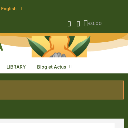
English
€0.00
A
LIBRARY
Blog et Actus