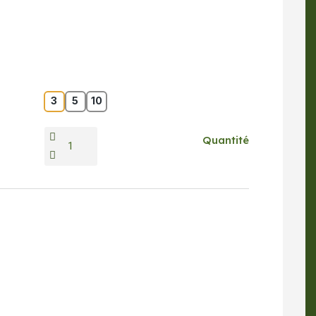
3
5
10
Quantité