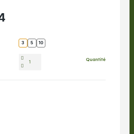
4
3
5
10
Quantité