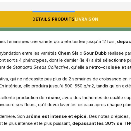
DÉTAILS PRODUITS
LIVRAISON
s féminisées une variété qui a été testée jusqu'à 12 fois,
dépas
hybridation entre les variétés
Chem Sis
x
Sour Dubb
réalisée pa
ont sortis 4 phénotypes, dont le dernier (le 4) a été sélectionné
ent de
Standard Seeds Collective
, qu'elle a
rétro-croisée et s
Sativa, qui ne nécessite pas plus de 2 semaines de croissance en 
n intérieur, elle produira jusqu'à 500-550 g/m2, tandis qu'en extér
xcellente production de
résine
, avec des trichomes de qualité supé
nucure ses fleurs, qu'il devra laver les ciseaux après chaque plan
derrière. Son
arôme est intense et épicé
. Des notes d'épices, 
st le plus intense et le plus puissant,
dépassant les 30% de TH