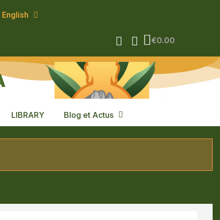
English
€0.00
A
LIBRARY
Blog et Actus