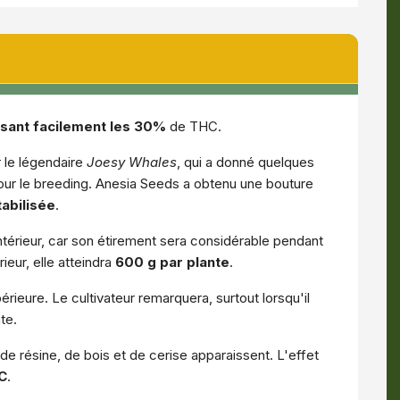
sant facilement les 30%
de THC.
r le légendaire
Joesy Whales
, qui a donné quelques
 pour le breeding. Anesia Seeds a obtenu une bouture
tabilisée
.
intérieur, car son étirement sera considérable pendant
ieur, elle atteindra
600 g par plante
.
rieure. Le cultivateur remarquera, surtout lorsqu'il
te.
de résine, de bois et de cerise apparaissent. L'effet
C
.