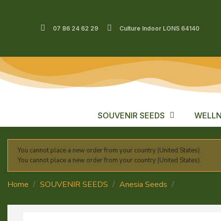
07 86 24 62 29
Culture Indoor LONS 64140
SOUVENIR SEEDS
WELLN
You cannot place a new order from your country (United States).
You cannot place a new order from your country (United States).
Home
SOUVENIR SEEDS
Anesia Seeds
ORIGINAL 