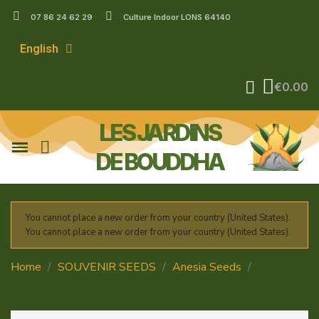
07 86 24 62 29
Culture Indoor LONS 64140
English
€0.00
LES JARDINS
DE BOUDDHA
You cannot place a new order from your country (United States).
You cannot place a new order from your country (United States).
Home
SOUVENIR SEEDS
Anesia Seeds
DEEP
JEALOUSY AUTO