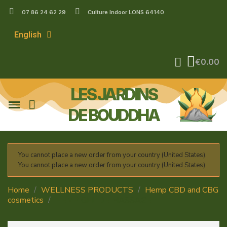
07 86 24 62 29
Culture Indoor LONS 64140
English
€0.00
LES JARDINS
DE BOUDDHA
You cannot place a new order from your country (United States).
You cannot place a new order from your country (United States).
Home
WELLNESS PRODUCTS
Hemp CBD and CBG
cosmetics
HEMP GEL DE MASSAGE