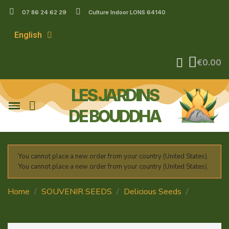
07 86 24 62 29
Culture Indoor LONS 64140
English
€0.00
LES JARDINS
DE BOUDDHA
You cannot place a new order from your country (United States).
You cannot place a new order from your country (United States).
Home
SOUVENIR SEEDS
Delicious Seeds
Critical
Jack Herer AUTO