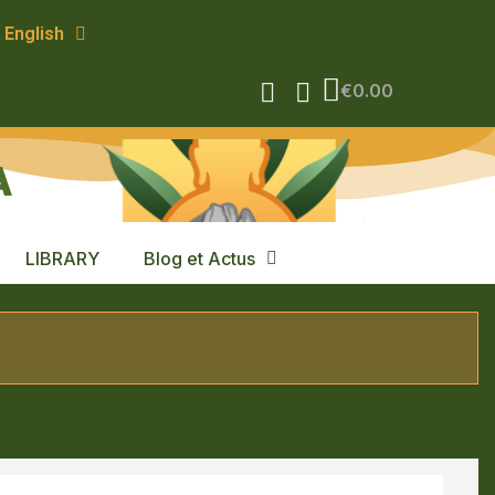
English
€0.00
A
LIBRARY
Blog et Actus