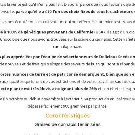
s la vérité est qu'il n'en a pas l'air. D'abord, parce que nous l'avions déjà 
 ensuite,
parce qu'elle a été l'un des choix fixes de tous les acheteurs
vons écouté tous les cultivateurs qui ont effectué le premier test. Nous devions
é à 100% de génétiques provenant de Californie (USA).
Il s'agit d'un c
 de Chocolope que nous avions trouvées sur la scène du cannabis. Cette vari
cannalope haze.
es plus appréciées par l'équipe de sélectionneurs de Delicious Seeds en
e nouveau et de frais qui s'éloigne des saveurs de kush qui sont si répandu
fortes nuances de terre et de pétricor se démarquent, bien que son é
e
aux qualités qui feront de vos extractions et de votre travail un saut de qu
ette plante est très élevé, atteignant plus de 26%
et son effet est euph
et de fin octobre ou début novembre à l'extérieur. Sa production en intérieu
dépasse facilement 900 grammes par plante.
Caractéristiques
Graines de cannabis féminisées