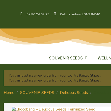
07 86 24 62 29
Culture Indoor LONS 64140
SOUVENIR SEEDS
WELLN
You cannot place a new order from your country (United States).
You cannot place a new order from your country (United States).
Home
SOUVENIR SEEDS
Delicious Seeds
Chocoban