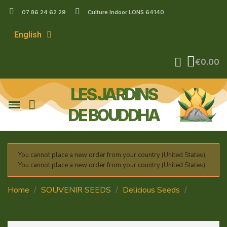
07 86 24 62 29
Culture Indoor LONS 64140
English
€0.00
LES JARDINS
DE BOUDDHA
You cannot place a new order from your country (United States).
You cannot place a new order from your country (United States).
Home
SOUVENIR SEEDS
Delicious Seeds
Critical
Super Silver Haze