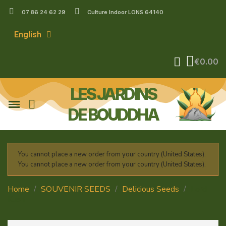
07 86 24 62 29
Culture Indoor LONS 64140
English
€0.00
LES JARDINS
DE BOUDDHA
You cannot place a new order from your country (United States).
You cannot place a new order from your country (United States).
Home
SOUVENIR SEEDS
Delicious Seeds
Lord
Kush