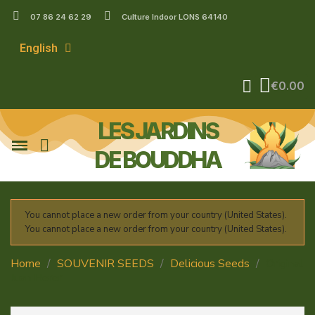
07 86 24 62 29
Culture Indoor LONS 64140
English
€0.00
LES JARDINS
DE BOUDDHA
You cannot place a new order from your country (United States).
You cannot place a new order from your country (United States).
Home
SOUVENIR SEEDS
Delicious Seeds
Original
Juan Herer