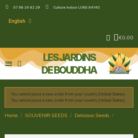
07 86 24 62 29
Culture Indoor LONS 64140
English
€0.00
LES JARDINS
DE BOUDDHA
You cannot place a new order from your country (United States).
You cannot place a new order from your country (United States).
Home
SOUVENIR SEEDS
Delicious Seeds
Critical
Sensi Star Early Version