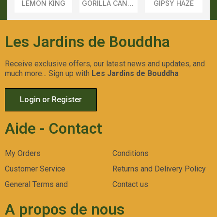
LEMON KING
GORILLA CANDY
GIPSY HAZE
Aperçu
Aperçu
Aperçu
Rapide
Rapide
Rapide
Les Jardins de Bouddha
Receive exclusive offers, our latest news and updates, and
much more... Sign up with
Les Jardins de Bouddha
BLACK DREAM
MONSTER
VENENO
Aperçu
Aperçu
Aperçu
Login or Register
Rapide
Rapide
Rapide
Aide - Contact
My Orders
Conditions
Customer Service
Returns and Delivery Policy
General Terms and
Contact us
A propos de nous