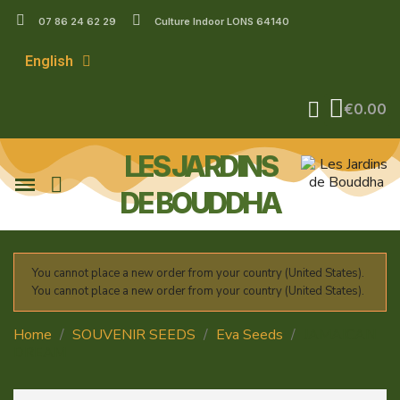
07 86 24 62 29
Culture Indoor LONS 64140
English
€0.00
LES JARDINS
DE BOUDDHA
You cannot place a new order from your country (United States).
You cannot place a new order from your country (United States).
Home
SOUVENIR SEEDS
Eva Seeds
JAMAICAN
DREAM