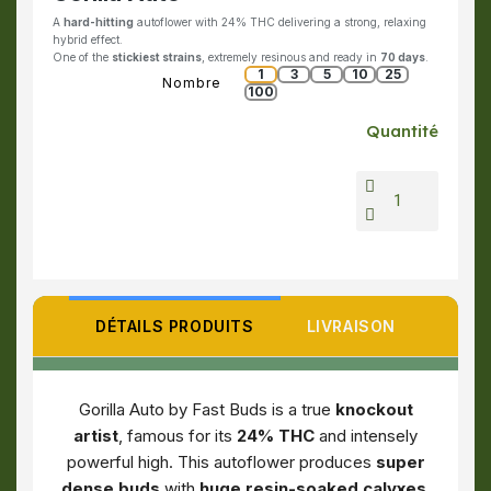
A
hard-hitting
autoflower with 24% THC delivering a strong, relaxing
hybrid effect.
One of the
stickiest strains
, extremely resinous and ready in
70 days
.
1
3
5
10
25
Nombre
100
Quantité
DÉTAILS PRODUITS
LIVRAISON
Gorilla Auto by Fast Buds is a true
knockout
artist
, famous for its
24% THC
and intensely
powerful high. This autoflower produces
super
dense buds
with
huge resin-soaked calyxes
,