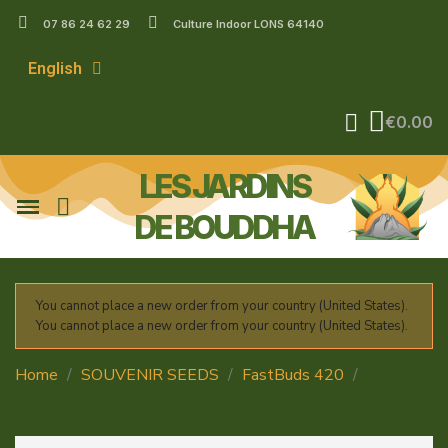
07 86 24 62 29
Culture Indoor LONS 64140
English
€0.00
LES JARDINS
DE BOUDDHA
You cannot place a new order from your country (United States).
You cannot place a new order from your country (United States).
Home
SOUVENIR SEEDS
FastBuds 420
Gorilla
Auto