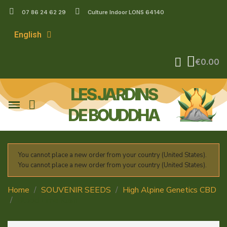
07 86 24 62 29
Culture Indoor LONS 64140
English
€0.00
LES JARDINS
DE BOUDDHA
You cannot place a new order from your country (United States).
You cannot place a new order from your country (United States).
Home
SOUVENIR SEEDS
High Alpine Genetics CBD
Blood Lime Kush