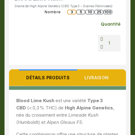
Graine de High Alpine Genetics (CBD Type 3 – Graines Féminisées)
Nombre
3
5
10
25
100
Quantité
DÉTAILS PRODUITS
LIVRAISON
Blood Lime Kush
est une variété
Type 3
CBD
(< 0,3 % THC) de
High Alpine Genetics
,
née du croisement entre
Limeade Kush
(Humboldt) et
Alpen Gleaux F5
.
Cette combinaison offre une structure de plantes