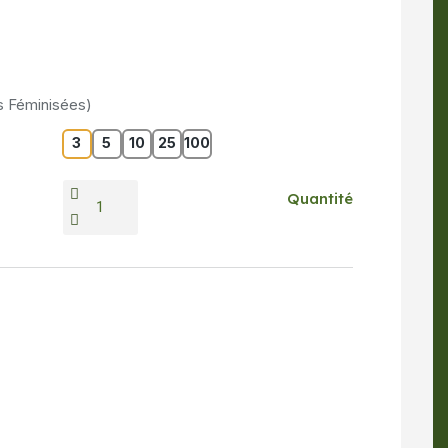
s Féminisées)
3
5
10
25
100
Quantité