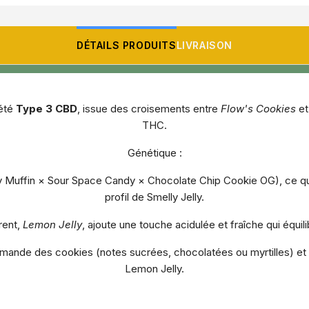
DÉTAILS PRODUITS
LIVRAISON
iété
Type 3 CBD
,
issue des croisements entre
Flow's Cookies
e
THC.
Génétique :
 Muffin × Sour Space Candy × Chocolate Chip Cookie OG), ce qu
profil de Smelly Jelly.
rent,
Lemon Jelly
, ajoute une touche acidulée et fraîche qui équili
mande des cookies (notes sucrées, chocolatées ou myrtilles) et le
Lemon Jelly.