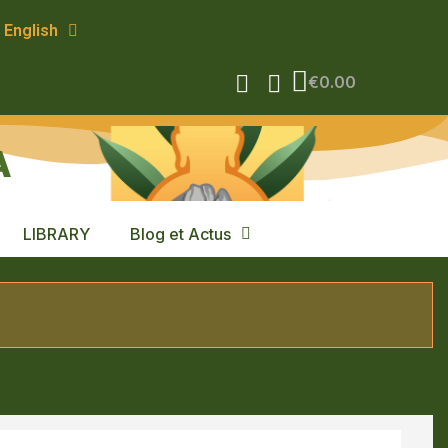
English
€0.00
A
LIBRARY
Blog et Actus