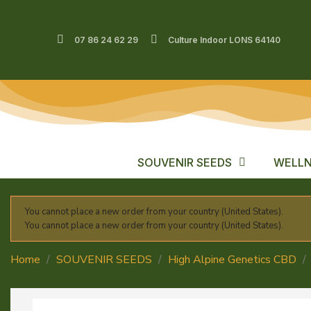
07 86 24 62 29
Culture Indoor LONS 64140
SOUVENIR SEEDS
WELLN
You cannot place a new order from your country (United States).
You cannot place a new order from your country (United States).
Home
SOUVENIR SEEDS
High Alpine Genetics CBD