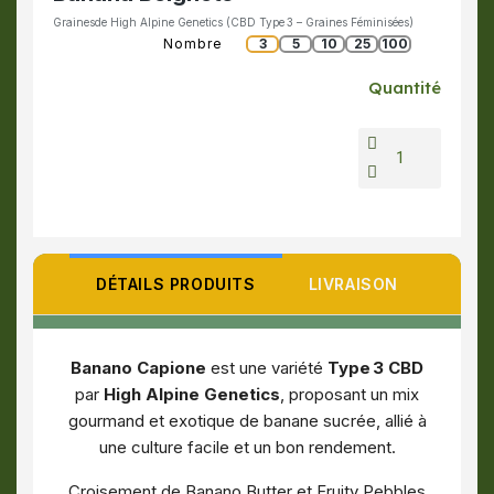
Grainesde High Alpine Genetics (CBD Type 3 – Graines Féminisées)
Nombre
3
5
10
25
100
Quantité
DÉTAILS PRODUITS
LIVRAISON
Banano Capione
est une variété
Type 3 CBD
par
High Alpine Genetics
, proposant un mix
gourmand et exotique de banane sucrée, allié à
une culture facile et un bon rendement.
Croisement de Banano Butter et Fruity Pebbles