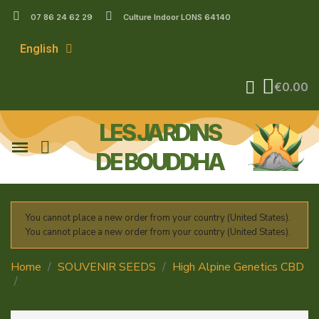
07 86 24 62 29
Culture Indoor LONS 64140
English
€0.00
LES JARDINS
DE BOUDDHA
You cannot place a new order from your country (United States).
You cannot place a new order from your country (United States).
Home
SOUVENIR SEEDS
High Alpine Genetics CBD
Banana Beignets