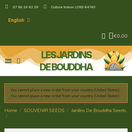
07 86 24 62 29
Culture Indoor LONS 64140
English
€0.00
LES JARDINS
DE BOUDDHA
You cannot place a new order from your country (United States).
You cannot place a new order from your country (United States).
Home
SOUVENIR SEEDS
Jardins De Bouddha Seeds
Gorilla Glue Auto