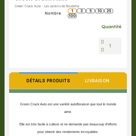
Green Crack Auto - Les Jardins de Bouddha
1
3
5
10
25
Nombre
100
Quantité
DÉTAILS PRODUITS
LIVRAISON
Green Crack Auto est une variété autofloraison que tout le monde
aime.
Elle est très facile à cultiver et ne demande pas beaucoup d’efforts
pour obtenir des rendements incroyables.