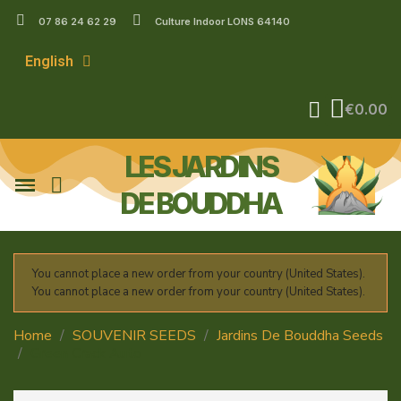
07 86 24 62 29
Culture Indoor LONS 64140
English
€0.00
LES JARDINS
DE BOUDDHA
You cannot place a new order from your country (United States).
You cannot place a new order from your country (United States).
Home
SOUVENIR SEEDS
Jardins De Bouddha Seeds
Green Crack Auto