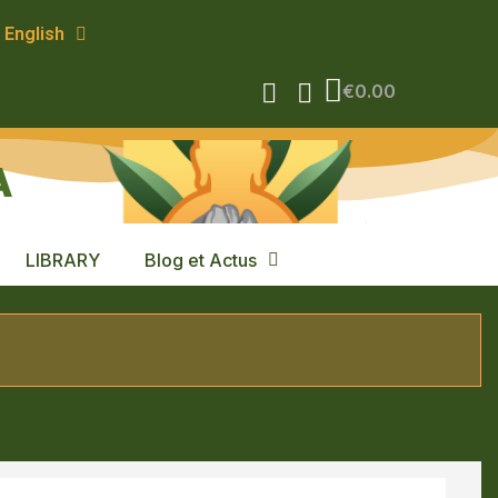
English
€0.00
A
LIBRARY
Blog et Actus