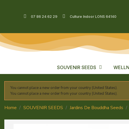
07 86 24 62 29
Culture Indoor LONS 64140
SOUVENIR SEEDS
WELLN
You cannot place a new order from your country (United States).
You cannot place a new order from your country (United States).
Home
SOUVENIR SEEDS
Jardins De Bouddha Seeds