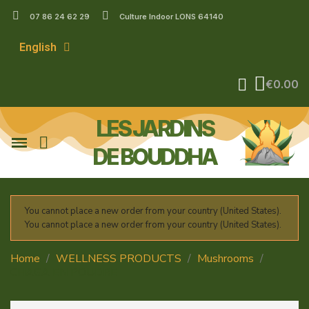
07 86 24 62 29
Culture Indoor LONS 64140
English
€0.00
LES JARDINS
DE BOUDDHA
You cannot place a new order from your country (United States).
You cannot place a new order from your country (United States).
Home
WELLNESS PRODUCTS
Mushrooms
CHAGA EN POUDRE