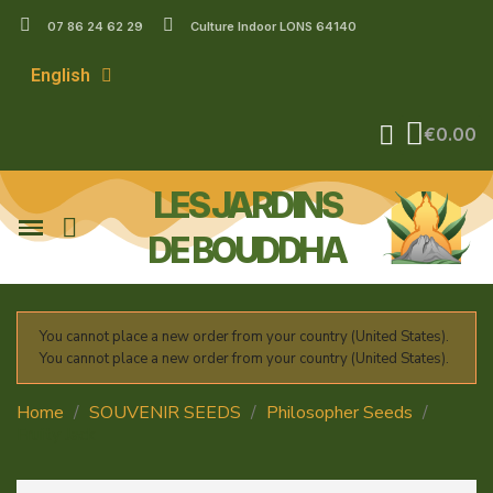
07 86 24 62 29
Culture Indoor LONS 64140
English
€0.00
LES JARDINS
DE BOUDDHA
You cannot place a new order from your country (United States).
You cannot place a new order from your country (United States).
Home
SOUVENIR SEEDS
Philosopher Seeds
Fruity Jack