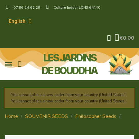
07 86 24 62 29
Culture Indoor LONS 64140
English
€0.00
LES JARDINS
DE BOUDDHA
You cannot place a new order from your country (United States).
You cannot place a new order from your country (United States).
Home
SOUVENIR SEEDS
Philosopher Seeds
Lemon OG Candy AUTO