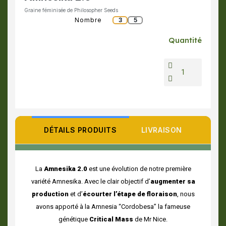
Graine féminisée de Philosopher Seeds
Nombre
3
5
Quantité
DÉTAILS PRODUITS
LIVRAISON
La
Amnesika 2.0
est une évolution de notre première
variété Amnesika. Avec le clair objectif d’
augmenter sa
production
et d’
écourter l’étape de floraison
, nous
avons apporté à la Amnesia “Cordobesa” la fameuse
génétique
Critical Mass
de Mr Nice.