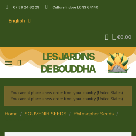
07 86 24 62 29
Culture Indoor LONS 64140
English
€0.00
LES JARDINS
DE BOUDDHA
You cannot place a new order from your country (United States).
You cannot place a new order from your country (United States).
Home
SOUVENIR SEEDS
Philosopher Seeds
Amnesika 2.0