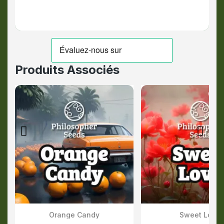
Produits Associés
Out-
Orange Candy
Sweet Love
Aperçu Rapide
Aperçu Rapid