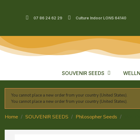
07 86 24 62 29
Culture Indoor LONS 64140
SOUVENIR SEEDS
WELLN
You cannot place a new order from your country (United States).
You cannot place a new order from your country (United States).
Home
SOUVENIR SEEDS
Philosopher Seeds
Weddi