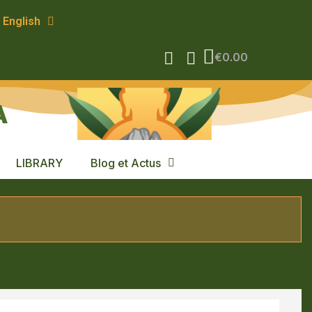
English
€0.00
A
LIBRARY
Blog et Actus