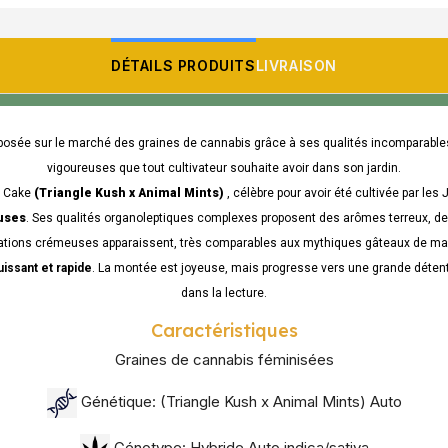
DÉTAILS PRODUITS
LIVRAISON
posée sur le marché des graines de cannabis grâce à ses qualités incomparables
vigoureuses que tout cultivateur souhaite avoir dans son jardin.
g Cake
(Triangle Kush x Animal Mints)
, célèbre pour avoir été cultivée par le
euses
. Ses qualités organoleptiques complexes proposent des arômes terreux, de
tions crémeuses apparaissent, très comparables aux mythiques gâteaux de ma
uissant et rapide
. La montée est joyeuse, mais progresse vers une grande déten
dans la lecture.
Caractéristiques
Graines de cannabis féminisées
Génétique: (Triangle Kush x Animal Mints) Auto
Génotype: Hybride Auto indica/sativa