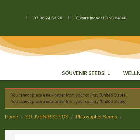
07 86 24 62 29
Culture Indoor LONS 64140
SOUVENIR SEEDS
WELLN
You cannot place a new order from your country (United States).
You cannot place a new order from your country (United States).
Home
SOUVENIR SEEDS
Philosopher Seeds
Cherr