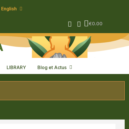
English
€0.00
A
LIBRARY
Blog et Actus