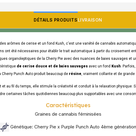
DÉTAILS PRODUITS
LIVRAISON
es arômes de cerise et un fond Kush, c'est une variété de cannabis automatique 
ns ont été nécessaires pour établir le trait automatique à partir du croisement e
stiques organoleptiques de la Cherry Pie avec des nuances de baies sauvages et 
téristique
de cerise douce et de baies sauvages
avec un fond
Kush
. Parfois
La Cherry Punch Auto produit beaucoup de
résine
, vraiment collante et de grande q
et au fil du temps, elle stimule la créativité et conduit à la relaxation physique. 
ndre certaines tâches quotidiennes beaucoup plus supportables avec une cons
Caractéristiques
Graines de cannabis féminisées
Génétique: Cherry Pie x Purple Punch Auto 4ème génératio