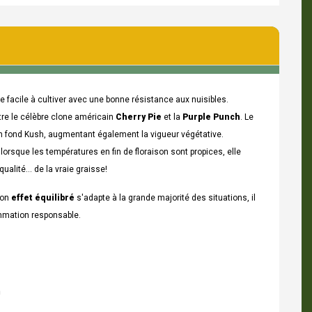
facile à cultiver avec une bonne résistance aux nuisibles.
ntre le célèbre clone américain
Cherry Pie
et la
Purple Punch
. Le
un fond Kush, augmentant également la vigueur végétative.
, lorsque les températures en fin de floraison sont propices, elle
ualité... de la vraie graisse!
Son
effet équilibré
s'adapte à la grande majorité des situations, il
ommation responsable.
n