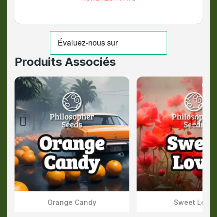
Produits Associés
Out-
Orange Candy
Sweet Love
Aperçu Rapide
Aperçu Rapid