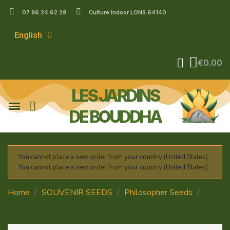
07 86 24 62 29
Culture Indoor LONS 64140
English
€0.00
LES JARDINS
DE BOUDDHA
You cannot place a new order from your country (United States).
You cannot place a new order from your country (United States).
Home
SOUVENIR SEEDS
Philosopher Seeds
Key
Lime Pie x Do-Si-Dos