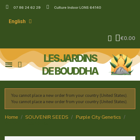
07 86 24 62 29
Culture Indoor LONS 64140
English
€0.00
LES JARDINS
DE BOUDDHA
You cannot place a new order from your country (United States).
You cannot place a new order from your country (United States).
Home
SOUVENIR SEEDS
Purple City Genetics
VELVET LUSHERS