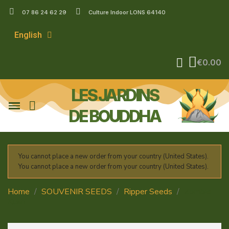
07 86 24 62 29
Culture Indoor LONS 64140
English
€0.00
LES JARDINS
DE BOUDDHA
You cannot place a new order from your country (United States).
You cannot place a new order from your country (United States).
Home
SOUVENIR SEEDS
Ripper Seeds
Zombie
Kush