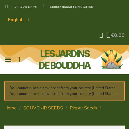
07 86 24 62 29
Culture Indoor LONS 64140
English
€0.00
LES JARDINS
DE BOUDDHA
You cannot place a new order from your country (United States).
You cannot place a new order from your country (United States).
Home
SOUVENIR SEEDS
Ripper Seeds
Animal
Cookies x Bubba Kush