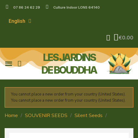
07 86 24 62 29
Culture Indoor LONS 64140
English
€0.00
LES JARDINS
DE BOUDDHA
You cannot place a new order from your country (United States).
You cannot place a new order from your country (United States).
Home
SOUVENIR SEEDS
Silent Seeds
B45