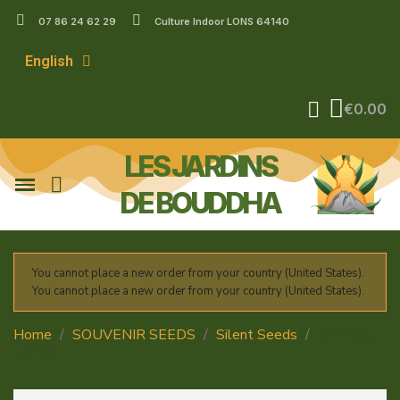
07 86 24 62 29
Culture Indoor LONS 64140
English
€0.00
LES JARDINS
DE BOUDDHA
You cannot place a new order from your country (United States).
You cannot place a new order from your country (United States).
Home
SOUVENIR SEEDS
Silent Seeds
Amnesia
Lemon