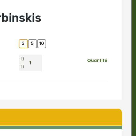
rbinskis
3
5
10
Quantité