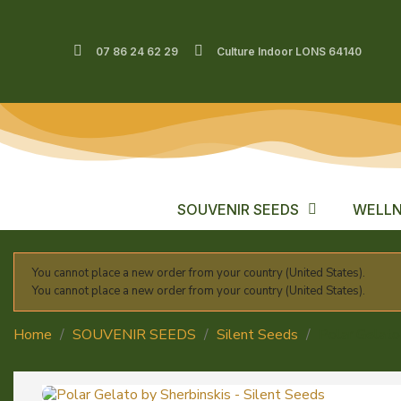
07 86 24 62 29
Culture Indoor LONS 64140
SOUVENIR SEEDS
WELLN
You cannot place a new order from your country (United States).
You cannot place a new order from your country (United States).
Home
SOUVENIR SEEDS
Silent Seeds
Polar Gelato