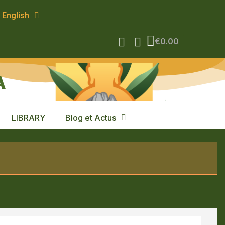
English
€0.00
A
LIBRARY
Blog et Actus