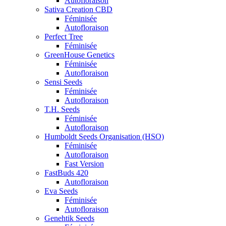
Autofloraison
Sativa Creation CBD
Féminisée
Autofloraison
Perfect Tree
Féminisée
GreenHouse Genetics
Féminisée
Autofloraison
Sensi Seeds
Féminisée
Autofloraison
T.H. Seeds
Féminisée
Autofloraison
Humboldt Seeds Organisation (HSO)
Féminisée
Autofloraison
Fast Version
FastBuds 420
Autofloraison
Eva Seeds
Féminisée
Autofloraison
Genehtik Seeds