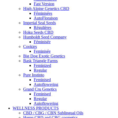
Fast Version
High Alpine Genetics CBD
Féminisées
AutoFloraison
Imperial Seal Seeds
Régulières
Hoku Seeds CBD
Humboldt Seed Company
Féminisée
Cookies
Feminisée
Big Dog Exotic Genetics
Bask Triangle Farms
Feminized
Regular
Pure Instinto
Feminised
Autoflowering
Grand Cru Genetics
Feminised
Regular
Autoflowering
WELLNESS PRODUCTS
CBD / CBG / CBN Sublingual Oils
Hemp CBD and CBG cosmetics