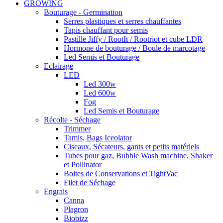
GROWING
Bouturage - Germination
Serres plastiques et serres chauffantes
Tapis chauffant pour semis
Pastille Jiffy / RootIt / Rootriot et cube LDR
Hormone de bouturage / Boule de marcotage
Led Semis et Bouturage
Eclairage
LED
Led 300w
Led 600w
Fog
Led Semis et Bouturage
Récolte - Séchage
Trimmer
Tamis, Bags Iceolator
Ciseaux, Sécateurs, gants et petits matériels
Tubes pour gaz, Bubble Wash machine, Shaker
et Pollinator
Boites de Conservations et TightVac
Filet de Séchage
Engrais
Canna
Plagron
Biobizz