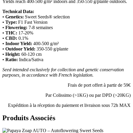
Yields reach 400-500 g/m² indoors and 350-550 g/plante outdoors.
Technical Data:
•
Genetics:
Sweet Seeds® selection
•
Type:
F1 Fast Version
•
Flowering:
7-8 semaines
•
THC:
17-20%
•
CBD:
0.1%
•
Indoor Yield:
400-500 g/m²
•
Outdoor Yield:
350-550 g/plante
•
Height:
60-120 cm
•
Ratio:
Indica/Sativa
Seed intended exclusively for collection and genetic conservation
purposes, in accordance with French legislation.
Frais de port offert à partir de 59€
Par Colissimo (>1KG) ou par DPD (>20KG)
Expédition à la réception du paiement et livraison sous 72h MAX
Produits Associés