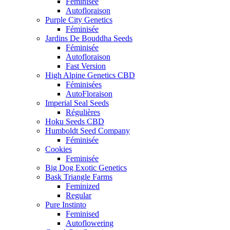
Féminisée
Autofloraison
Purple City Genetics
Féminisée
Jardins De Bouddha Seeds
Féminisée
Autofloraison
Fast Version
High Alpine Genetics CBD
Féminisées
AutoFloraison
Imperial Seal Seeds
Régulières
Hoku Seeds CBD
Humboldt Seed Company
Féminisée
Cookies
Feminisée
Big Dog Exotic Genetics
Bask Triangle Farms
Feminized
Regular
Pure Instinto
Feminised
Autoflowering