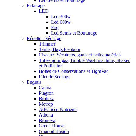
Led Semis et Bouturage
Eclairage
LED
Led 300w
Led 600w
Fog
Led Semis et Bouturage
Récolte - Séchage
Trimmer
Tamis, Bags Iceolator
Ciseaux, Sécateurs, gants et petits matériels
Tubes pour gaz, Bubble Wash machine, Shaker
et Pollinator
Boites de Conservations et TightVac
Filet de Séchage
Engrais
Canna
Plagron
Biobizz
Metrop
Advanced Nutrients
Athena
Bionova
Green House
Guanodiffusion