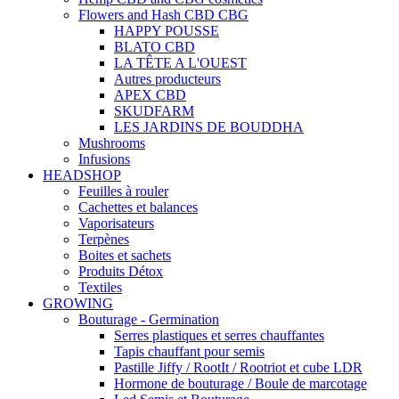
Flowers and Hash CBD CBG
HAPPY POUSSE
BLATO CBD
LA TÊTE A L'OUEST
Autres producteurs
APEX CBD
SKUDFARM
LES JARDINS DE BOUDDHA
Mushrooms
Infusions
HEADSHOP
Feuilles à rouler
Cachettes et balances
Vaporisateurs
Terpènes
Boites et sachets
Produits Détox
Textiles
GROWING
Bouturage - Germination
Serres plastiques et serres chauffantes
Tapis chauffant pour semis
Pastille Jiffy / RootIt / Rootriot et cube LDR
Hormone de bouturage / Boule de marcotage