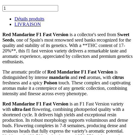
Détails produits
LIVRAISON
Red Mandarine F1 Fast Version
is a collector's seed from
Sweet
Seeds
, one of Spain's most renowned seed banks recognized for the
quality and stability of its genetics. With a **THC content of 17-
20%**, this f1 fast version variety delivers a remarkable taste and
aromatic experience, appreciated by collectors and premium genetics
enthusiasts.
The aromatic profile of
Red Mandarine F1 Fast Version
is
distinguished by intense
mandarin
and
red
aromas, with
citrus
freshness and a spicy
Poison
touch. These complex and captivating
aromas make it a centerpiece of any genetic collection, combining
intensity and finesse across every phenotype.
Red Mandarine F1 Fast Version
is an F1 Fast Version variety
with
ultra-fast
flowering, combining photoperiod quality with a
shortened cycle. It delivers high yields and exceptional resin
production. Its robust morphology supports voluminous and dense
buds. Flowering completes in 7-8 semaines, producing dense and
resinous heads that fully express the variety's aromatic potential.