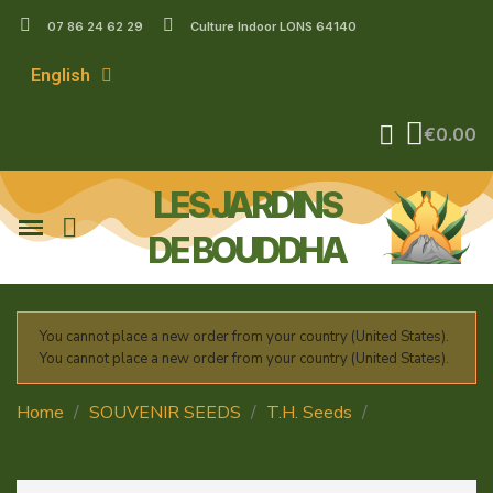
07 86 24 62 29
Culture Indoor LONS 64140
English
€0.00
LES JARDINS
DE BOUDDHA
You cannot place a new order from your country (United States).
You cannot place a new order from your country (United States).
Home
SOUVENIR SEEDS
T.H. Seeds
STRAWBERRY GLUE