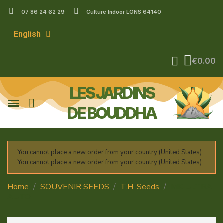
07 86 24 62 29
Culture Indoor LONS 64140
English
€0.00
LES JARDINS
DE BOUDDHA
You cannot place a new order from your country (United States).
You cannot place a new order from your country (United States).
Home
SOUVENIR SEEDS
T.H. Seeds
MK-ULTRA
AUTO