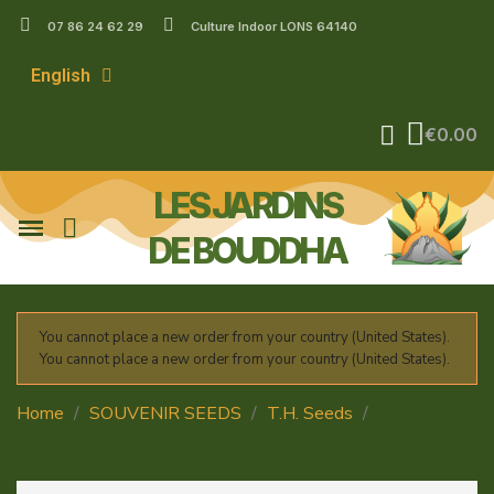
07 86 24 62 29
Culture Indoor LONS 64140
English
€0.00
LES JARDINS
DE BOUDDHA
You cannot place a new order from your country (United States).
You cannot place a new order from your country (United States).
Home
SOUVENIR SEEDS
T.H. Seeds
PURPLE
BANANA CREAM