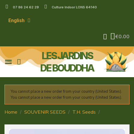
07 86 24 62 29
Culture Indoor LONS 64140
English
€0.00
LES JARDINS
DE BOUDDHA
You cannot place a new order from your country (United States).
You cannot place a new order from your country (United States).
Home
SOUVENIR SEEDS
T.H. Seeds
WY-KIKI