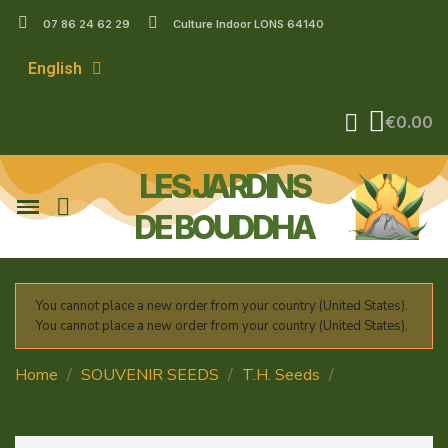
07 86 24 62 29
Culture Indoor LONS 64140
English
€0.00
LES JARDINS
DE BOUDDHA
You cannot place a new order from your country (United States).
You cannot place a new order from your country (United States).
Home
SOUVENIR SEEDS
T.H. Seeds
ORANGESICLE