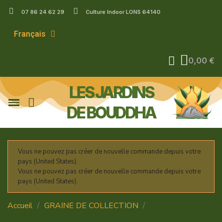
07 86 24 62 29
Culture Indoor LONS 64140
Français
0,00 €
LES JARDINS
DE BOUDDHA
Vous ne pouvez pas créer de nouvelle commande depuis votre
pays (United States).
Vous ne pouvez pas créer de nouvelle commande depuis votre
pays (United States).
Accueil
GRAINE DE COLLECTION
High Alpine
Genetics CBD