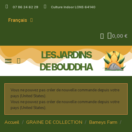
07 86 24 62 29
Culture Indoor LONS 64140
Français
0,00 €
LES JARDINS
DE BOUDDHA
Vous ne pouvez pas créer de nouvelle commande depuis votre
pays (United States).
Vous ne pouvez pas créer de nouvelle commande depuis votre
pays (United States).
Accueil
GRAINE DE COLLECTION
Barneys Farm
Féminisée