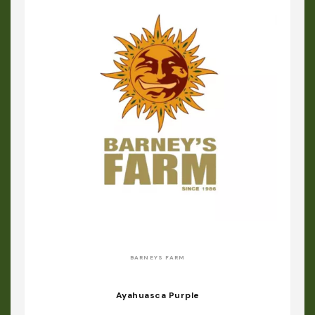
BARNEYS FARM
Ayahuasca Purple