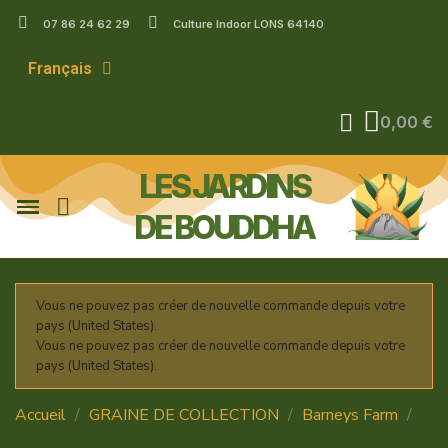
07 86 24 62 29
Culture Indoor LONS 64140
Français
0,00 €
LES JARDINS
DE BOUDDHA
Vous ne pouvez pas créer de nouvelle commande depuis votre
pays (United States).
Vous ne pouvez pas créer de nouvelle commande depuis votre
pays (United States).
Accueil
GRAINE DE COLLECTION
Barneys Farm
Régulière