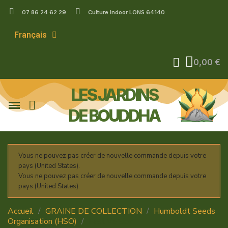
07 86 24 62 29
Culture Indoor LONS 64140
Français
0,00 €
LES JARDINS
DE BOUDDHA
Vous ne pouvez pas créer de nouvelle commande depuis votre
pays (United States).
Vous ne pouvez pas créer de nouvelle commande depuis votre
pays (United States).
Accueil
GRAINE DE COLLECTION
Humboldt Seeds
Organisation (HSO)
Fast Version