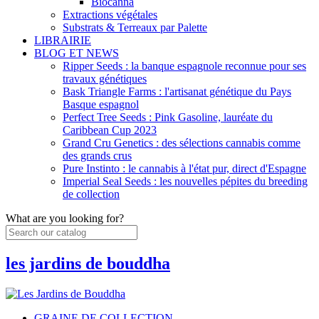
Biocanna
Extractions végétales
Substrats & Terreaux par Palette
LIBRAIRIE
BLOG ET NEWS
Ripper Seeds : la banque espagnole reconnue pour ses
travaux génétiques
Bask Triangle Farms : l'artisanat génétique du Pays
Basque espagnol
Perfect Tree Seeds : Pink Gasoline, lauréate du
Caribbean Cup 2023
Grand Cru Genetics : des sélections cannabis comme
des grands crus
Pure Instinto : le cannabis à l'état pur, direct d'Espagne
Imperial Seal Seeds : les nouvelles pépites du breeding
de collection
What are you looking for?
les jardins de bouddha
GRAINE DE COLLECTION