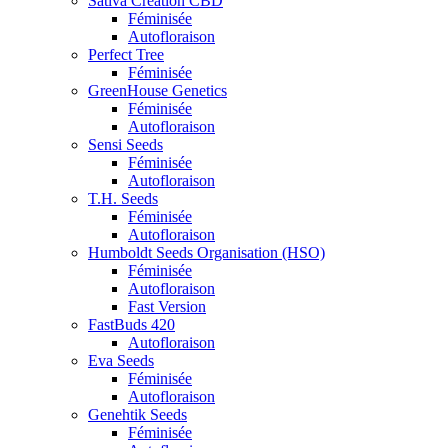
Sativa Creation CBD
Féminisée
Autofloraison
Perfect Tree
Féminisée
GreenHouse Genetics
Féminisée
Autofloraison
Sensi Seeds
Féminisée
Autofloraison
T.H. Seeds
Féminisée
Autofloraison
Humboldt Seeds Organisation (HSO)
Féminisée
Autofloraison
Fast Version
FastBuds 420
Autofloraison
Eva Seeds
Féminisée
Autofloraison
Genehtik Seeds
Féminisée