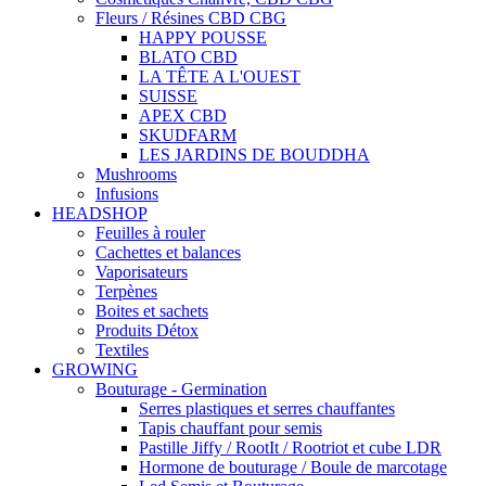
Fleurs / Résines CBD CBG
HAPPY POUSSE
BLATO CBD
LA TÊTE A L'OUEST
SUISSE
APEX CBD
SKUDFARM
LES JARDINS DE BOUDDHA
Mushrooms
Infusions
HEADSHOP
Feuilles à rouler
Cachettes et balances
Vaporisateurs
Terpènes
Boites et sachets
Produits Détox
Textiles
GROWING
Bouturage - Germination
Serres plastiques et serres chauffantes
Tapis chauffant pour semis
Pastille Jiffy / RootIt / Rootriot et cube LDR
Hormone de bouturage / Boule de marcotage