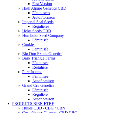
Fast Version
High Alpine Genetics CBD
Féminisées
AutoFloraison
Imperial Seal Seeds
Régulières
Hoku Seeds CBD
Humboldt Seed Company
Féminisée
Cookies
Feminisée
Big Dog Exotic Genetics
Bask Triangle Farms
Féminisée
Régulière
Pure Instinto
Féminisée
Autofloraison
Grand Cru Genetics
Féminisée
Régulière
Autofloraison
PRODUITS BIEN ETRE
Huiles CBD / CBG / CBN
Cosmétiques Chanvre, CBD CBG