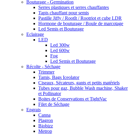
Bouturage - Germination
Serres plastiques et serres chauffantes
Tapis chauffant pour semis
Pastille Jiffy / RootIt / Rootriot et cube LDR
Hormone de bouturage / Boule de marcotage
Led Semis et Bouturage
Eclairage
LED
Led 300w
Led 600w
Fog
Led Semis et Bouturage
Récolte - Séchage
Trimmer
Tamis, Bags Iceolator
Ciseaux, Sécateurs, gants et petits matériels
Tubes pour gaz, Bubble Wash machine, Shaker
et Pollinator
Boites de Conservations et TightVac
Filet de Séchage
Engrais
Canna
Plagron
Biobizz
Metrop