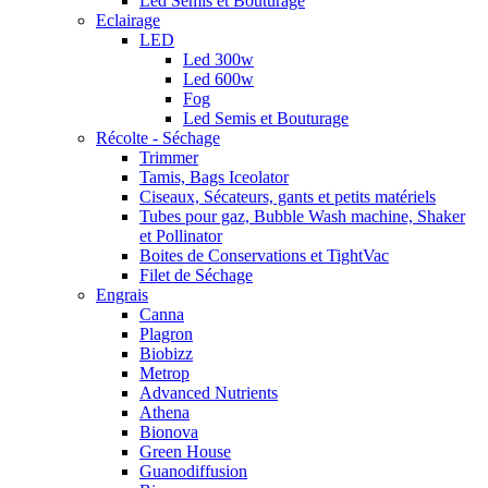
Led Semis et Bouturage
Eclairage
LED
Led 300w
Led 600w
Fog
Led Semis et Bouturage
Récolte - Séchage
Trimmer
Tamis, Bags Iceolator
Ciseaux, Sécateurs, gants et petits matériels
Tubes pour gaz, Bubble Wash machine, Shaker
et Pollinator
Boites de Conservations et TightVac
Filet de Séchage
Engrais
Canna
Plagron
Biobizz
Metrop
Advanced Nutrients
Athena
Bionova
Green House
Guanodiffusion