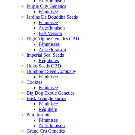
Autofloraison
Purple City Genetics
Féminisée
Jardins De Bouddha Seeds
Féminisée
Autofloraison
Fast Version
High Alpine Genetics CBD
Féminisées
AutoFloraison
Imperial Seal Seeds
Régulières
Hoku Seeds CBD
Humboldt Seed Company
Féminisée
Cookies
Feminisée
Big Dog Exotic Genetics
Bask Triangle Farms
Féminisée
Régulière
Pure Instinto
Féminisée
Autofloraison
Grand Cru Genetics